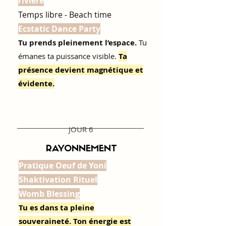
rivière
Temps libre - Beach time
Ecstatic Dance Party
Tu prends pleinement l’espace.
Tu
émanes ta puissance visible.
Ta
présence devient magnétique et
évidente.
JOUR 6
RAYONNEMENT
Pratique Oeuf de Yoni
Shaktivation Rituel
Womb Blessing
Tu es dans ta pleine
souveraineté. Ton énergie est