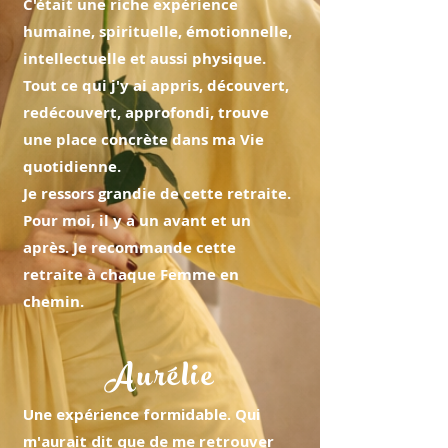
C'était une riche expérience
humaine, spirituelle, émotionnelle,
intellectuelle et aussi physique.
Tout ce qui j'y ai appris, découvert,
redécouvert, approfondi, trouve
une place concrète dans ma Vie
quotidienne.
Je ressors grandie de cette retraite.
Pour moi, il y a un avant et un
après. Je recommande cette
retraite à chaque Femme en
chemin.
Aurélie
Une expérience formidable. Qui
m'aurait dit que de me retrouver