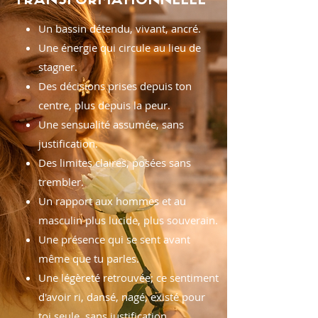
TRANSFORMATIONNELLE
Un bassin détendu, vivant, ancré.
Une énergie qui circule au lieu de
stagner.
Des décisions prises depuis ton
centre, plus depuis la peur.
Une sensualité assumée, sans
justification.
Des limites claires, posées sans
trembler.
Un rapport aux hommes et au
masculin plus lucide, plus souverain.
Une présence qui se sent avant
même que tu parles.
Une légèreté retrouvée; ce sentiment
d'avoir ri, dansé, nagé, existé pour
toi seule, sans justification.