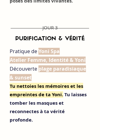
poses des limites vivantes.
JOUR 3
PURIFICATION & VÉRITÉ
Pratique de
Yoni Spa
Atelier Femme, Identité & Yoni
Découverte
plage paradisiaque
& sunset
Tu nettoies les mémoires et les
empreintes de ta Yoni.
Tu laisses
tomber les masques et
reconnectes à ta vérité
profonde.