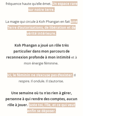
fréquence haute qu'elle émet.
Un espace rare
sur notre terre.
La magie qui circule à Koh Phangan en fait
une
Terre d'autorisations, de libération et de
vérité intérieure.
Koh Phangan a joué un rôle très
particulier dans mon parcours de
reconnexion profonde à mon intimité
et à
mon énergie féminine.
Ici, le féminin ne s’excuse pas d’exister.
Il
respire. Il ondule. Il s’autorise.
Une semaine où tu n'as rien à gérer,
personne à qui rendre des comptes, aucun
rôle à jouer.
Juste toi, l'île, et ce qui veut
enfin se déposer.