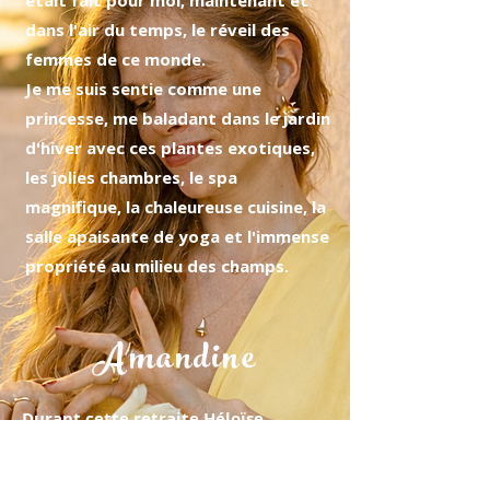
était fait pour moi, maintenant et
dans l'air du temps, le réveil des
femmes de ce monde.
Je me suis sentie comme une
princesse, me baladant dans le jardin
d'hiver avec ces plantes exotiques,
les jolies chambres, le spa
magnifique, la chaleureuse cuisine, la
salle apaisante de yoga et l'immense
propriété au milieu des champs.
Amandine
Durant cette retraite Héloïse
transmet avec beaucoup de douceur
et de profondeur ce qui nous relie