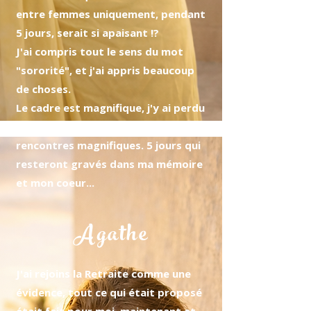
entre femmes uniquement, pendant
5 jours, serait si apaisant !?
J'ai compris tout le sens du mot
"sororité", et j'ai appris beaucoup
de choses.
Le cadre est magnifique, j'y ai perdu
la notion du temps, et fait des
rencontres magnifiques. 5 jours qui
resteront gravés dans ma mémoire
et mon coeur...
Agathe
J'ai rejoins la Retraite comme une
évidence, tout ce qui était proposé